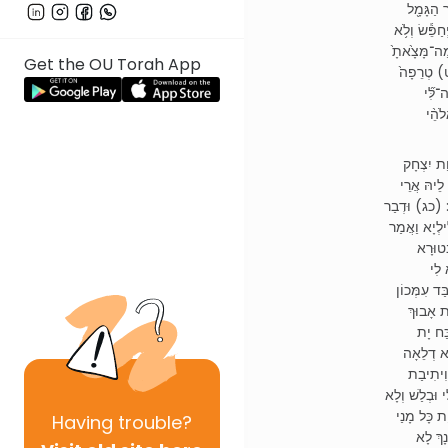
 הַגָּמָ֖ל
ַפֵּ֕שׂ וְלֹ֥א
 מַה־מָּצָ֙אתָ֙
Get the OU Torah App
(לט) טְרֵפָה֙
־לִּ֞י
לֹהֵ֨י
(ַת יִצְחָק
לֵיהּ אֲרֵי
ב: (כג) וּדְבַר
ילְיָא וַאֲמַר
ְטוּרָא
 לִי
ַּד עִמְּכוֹן
ת אָבוּךְ
ַּח יָת
נָא דְלֵאָה
 וִיתִיבַת
 וּבְלַשׁ וְלָא
ת כָּל מָנַי
Having
trouble?
נָךְ לָא