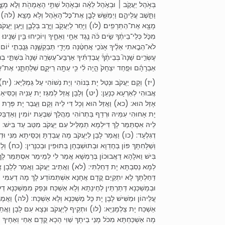
בְּאֹ֥הֶל יַעֲקֹ֣ב ׀ וּבְאֹ֣הֶל לֵאָ֗ה וּבְאֹ֛הֶל שְׁתֵּ֥י הָאֲמָהֹ֖ת וְלֹ֣א מָצָ
וַתֵּ֣שֶׁב עֲלֵיהֶ֑ם וַיְמַשֵּׁ֥שׁ לָבָ֛ן אֶת־כׇּל־הָאֹ֖הֶל וְלֹ֥א מָצָֽא׃ (לה) וַתֹּ
מָצָ֖א אֶת־הַתְּרָפִֽים׃ (לו) וַיִּ֥חַר לְיַעֲקֹ֖ב וַיָּ֣רֶב בְּלָבָ֑ן וַיַּ֤עַן יַעֲק
מִכֹּ֣ל כְּלֵי־בֵיתֶ֔ךָ שִׂ֣ים כֹּ֔ה נֶ֥גֶד אַחַ֖י וְאַחֶ֑יךָ וְיוֹכִ֖יחוּ בֵּ֥ין שְׁנֵֽי
לֹא־הֵבֵ֣אתִי אֵלֶ֔יךָ אָנֹכִ֣י אֲחַטֶּ֔נָּה מִיָּדִ֖י תְּבַקְשֶׁ֑נָּה גְּנֻֽבְתִ֣י י֔וֹם
עֶשְׂרִ֣ים שָׁנָה֮ בְּבֵיתֶ֒ךָ֒ עֲבַדְתִּ֜יךָ אַרְבַּֽע־עֶשְׂרֵ֤ה שָׁנָה֙ בִּשְׁתֵּ֣י 
אַבְרָהָ֜ם וּפַ֤חַד יִצְחָק֙ הָ֣יָה לִ֔י כִּ֥י עַתָּ֖ה רֵיקָ֣ם שִׁלַּחְתָּ֑נִי אֶת־עׇנְ
יז) וְקָם יַעֲקֹב וּנְטַל יָת בְּנוֹהִי וְיָת נְשׁוֹהִי עַל גַּמְלַיָּא: (יח) וּד
אֲבוּהִי לְאַרְעָא כְנָעַן: (יט) וְלָבָן אֲזַל לְמִגַּז יָת עָנֵיהּ וְכַסִּיא
אָזֵל הוּא: (כא) וַאֲזַל הוּא וְכָל דִּי לֵיהּ וְקָם וַעֲבַר יָת פְּרָת וְ
יָת אָחוּהִי עִמֵּיהּ וּרְדַף בַּתְרוֹהִי מַהֲלַךְ שִׁבְעַת יוֹמִין וְאַדְב
לֵיהּ אִסְתַּמַּר לָךְ דִּילְמָא תְמַלֵּיל עִם יַעֲקֹב מִטַּב עַד בִּישׁ: (כ
דְגִלְעָד: (כו) וַאֲמַר לָבָן לְיַעֲקֹב מָה עֲבַדְתָּ וְכַסֵּיתָא מִנִּי וּדְ
וְשַׁלָּחִתָּךְ פּוֹן בְּחֶדְוָא וּבְתוּשְׁבְּחָן בְּתוּפִין וּבְכִנָּרִין: (כח) 
בִּישׁ וֵאלָהָא דַאֲבוּכוֹן בְּרַמְשָׁא אֲמַר לִי לְמֵימַר אִסְתַּמַּר לָךְ
לְמָא נְסִבְתָּא יָת דַּחַלְתִּי: (לא) וַאֲתֵיב יַעֲקֹב וַאֲמַר לְלָבָן 
דַּחַלְתָּךְ לָא יִתְקַיַּם קֳדָם אֲחָנָא אִשְׁתְּמוֹדַע לָךְ מָה דְעִמִּי וְ
וּבְמַשְׁכְּנָא דְּתַרְתֵּין לְחֵינָתָא וְלָא אַשְׁכַּח וּנְפַק מִמַּשְׁכְּנָא ד
עֲלֵיהוֹן וּמַשִּׁישׁ לָבָן יָת כָּל מַשְׁכְּנָא וְלָא אַשְׁכָּח: (לה) וַאֲמֶ
אַשְׁכַּח יָת צַלְמָנַיָּא: (לו) וּתְקֵיף לְיַעֲקֹב וּנְצָא עִם לָבָן וַאֲת
מָה אַשְׁכַּחְתָּא מִכֹּל מָנֵי בֵיתָךְ שַׁוִּי הָכָא קֳדָם אַחַי וְאַחָיךְ וְיוֹ