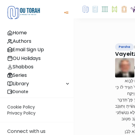
Home
Authors
Parsha
Email Sign Up
Vayeitz
OU Holidays
Shabbos
Series
( לָב֛וֹא
Library
גִּ֣יד ל֔וֹ כִּ֥י
Donate
ִּקַּ֤ח
 פֶּן־תְּדַבֵּ֥ר
ִ֔יתָ וַתִּגְנֹ֖ב
Cookie Policy
֣א נְטַשְׁתַּ֔נִי
Privacy Policy
ֹ֖ב מִטּ֥וֹב
֥ל
Connect with us
֨א לָבָ֜ן