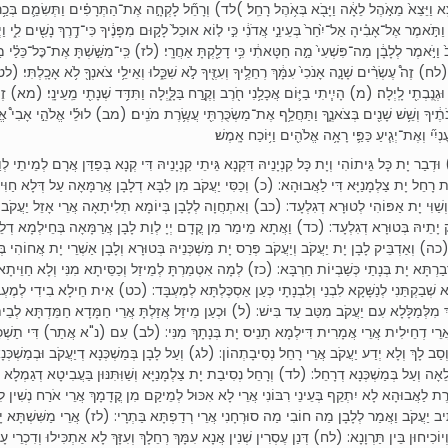
֑א וַיֵּצֵא֙ מֵאֹ֣הֶל לֵאָ֔ה וַיָּבֹ֖א בְּאֹ֥הֶל רָחֵֽל׃ )לד) וְרָחֵ֞ל לָקְחָ֣ה אֶת־הַתְּרָפִ֗ים וַתְּשִׂמֵ֛ם בְּכַ֥ר
֣אמֶר אֶל־אָבִ֗יהָ אַל־יִ֙חַר֙ בְּעֵינֵ֣י אֲדֹנִ֔י כִּ֣י ל֤וֹא אוּכַל֙ לָק֣וּם מִפָּנֶ֔יךָ כִּי־דֶ֥רֶךְ נָשִׁ֖ים לִ֑י וַיְח
ֹב֙ וַיֹּ֣אמֶר לְלָבָ֔ן מַה־פִּשְׁעִי֙ מַ֣ה חַטָּאתִ֔י כִּ֥י דָלַ֖קְתָּ אַחֲרָֽי׃ (לז) כִּֽי־מִשַּׁ֣שְׁתָּ אֶת־כׇּל־כֵּלַ֗י
נוּ׃ (לח) זֶה֩ עֶשְׂרִ֨ים שָׁנָ֤ה אָנֹכִי֙ עִמָּ֔ךְ רְחֵלֶ֥יךָ וְעִזֶּ֖יךָ לֹ֣א שִׁכֵּ֑לוּ וְאֵילֵ֥י צֹאנְךָ֖ לֹ֥א אָכָֽלְתִּי׃ 
 וּגְנֻֽבְתִ֖י לָֽיְלָה׃ (מ) הָיִ֧יתִי בַיּ֛וֹם אֲכָלַ֥נִי חֹ֖רֶב וְקֶ֣רַח בַּלָּ֑יְלָה וַתִּדַּ֥ד שְׁנָתִ֖י מֵֽעֵינָֽי׃ (מא) זֶה
בְנֹתֶ֔יךָ וְשֵׁ֥שׁ שָׁנִ֖ים בְּצֹאנֶ֑ךָ וַתַּחֲלֵ֥ף אֶת־מַשְׂכֻּרְתִּ֖י עֲשֶׂ֥רֶת מֹנִֽים׃ (מב) לוּלֵ֡י אֱלֹהֵ֣י אָבִי֩ אֱ
יִ֞י וְאֶת־יְגִ֧יעַ כַּפַּ֛י רָאָ֥ה אֱלֹהִ֖ים וַיּ֥וֹכַח אָֽמֶשׁ׃
ְבַר יָת כָּל גֵּיתוֹהִי וְיָת כָּל קִנְיָנֵיהּ דִּקְנָא גֵּיתֵי קִנְיָנֵיהּ דִּי קְנָא בְּפַדַּן אֲרָם לְמֵיתֵי לְו
ַת רָחֵל יָת צַלְמָנַיָּא דִּי לַאֲבוּהָא: (כ) וְכַסִּי יַעֲקֹב מִן לִבָּא דְלָבָן אֲרַמָּאָה עַל דְּלָא חַוִּי 
שַׁוִּי יָת אַפּוֹהִי לְטוּרָא דְגִלְעָד: (כב) וְאִתְחֲוָה לְלָבָן בְּיוֹמָא תְלִיתָאָה אֲרֵי אָזֵל יַעֲקֹ
ֵּק יָתֵיהּ בְּטוּרָא דְגִלְעָד: (כד) וַאֲתָא מֵימַר מִן קֳדָם יְיָ לְוַת לָבָן אֲרַמָּאָה בְּחֵילְמָא דְלֵ
ה) וְאַדְבֵּיק לָבָן יָת יַעֲקֹב וְיַעֲקֹב פְּרַס יָת מַשְׁכְּנֵיהּ בְּטוּרָא וְלָבָן אַשְׁרֵי יָת אֲחוֹהִי בּ
בַרְתָּא יָת בְּנָתַי כְּשַׁבְיוֹת חַרְבָּא: (כז) לְמָה אִטְמַרְתָּ לְמֵיזַל וְכַסֵּיתָא מִנִּי וְלָא חַוֵּיתָא
וְלָא שְׁבַקְתַּנִי לְנַשָּׁקָא לִבְנַי וְלִבְנָתָי כְּעַן אַסְכֶּלְתָּא לְמֶעְבָּד: (כט) אִית חֵילָא בִידִי לְמֶעְב
 מִלְּמַלָּלָא עִם יַעֲקֹב מִטַּב עַד בִּישׁ: (ל) וּכְעַן מֵיזַל אֲזַלְתָּ אֲרֵי חַמָּדָא חַמֵּדְתָּא לְבֵי
אֲרֵי דְחֵילִית אֲרֵי אֲמָרִית דִּילְמָא תָנֵיס יָת בְּנָתָךְ מִנִּי: (לב) עִם (נ"א אֲתַר) דִּי תַשְׁכ
סַב לָךְ וְלָא יְדַע יַעֲקֹב אֲרֵי רָחֵל נְסִיבָתְהוֹן: (לג) וְעַל לָבָן בְּמַשְׁכְּנָא דְיַעֲקֹב וּבְמַשְׁכְּ
ְלֵאָה וְעַל בְּמַשְׁכְּנָא דְרָחֵל: (לד) וְרָחֵל נְסִיבַת יָת צַלְמָנַיָּא וְשַׁוִּתִּנּוּן בַּעֲבִיטָא דְגַמְלָא
רֶת לַאֲבוּהָא לָא יִתְקֵף בְּעֵינֵי רִבּוֹנִי אֲרֵי לָא אִכּוּל לְמֵיקַם מִן קֳדָמָךְ אֲרֵי אֹרַח נְשִׁין לִי
ֵיב יַעֲקֹב וַאֲמַר לְלָבָן מַה חוֹבִי מַה סוּרְחָנִי אֲרֵי רְדַפְתָּא בַּתְרָי: (לז) אֲרֵי מַשִּׁשְׁתָּא יָ
כִיחוּן בֵּין תַּרְוָנָא: (לח) דְּנַן עֶסְרִין שְׁנִין אֲנָא עִמָּךְ רְחֵלָךְ וְעִזָּךְ לָא אַתְכִּילוּ וְדִכְרֵי עָ