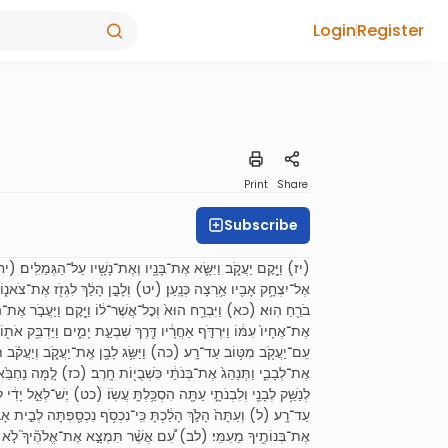
Login
Register
Print
Share
Subscribe
יז) וַיָּ֖קׇם יַעֲקֹ֑ב וַיִּשָּׂ֛א אֶת־בָּנָ֥יו וְאֶת־נָשָׁ֖יו עַל־הַגְּמַלִּֽים׃ (יח)
אֶל־יִצְחָ֥ק אָבִ֖יו אַ֥רְצָה כְּנָֽעַן׃ (יט) וְלָבָ֣ן הָלַ֔ךְ לִגְזֹ֖ז אֶת־צֹאנ֑וֹ ו
בֹרֵ֖חַ הֽוּא׃ (כא) וַיִּבְרַ֥ח הוּא֙ וְכׇל־אֲשֶׁר־ל֔וֹ וַיָּ֖קׇם וַיַּעֲבֹ֣ר אֶת־הַנָּה
אֶת־אֶחָיו֙ עִמּ֔וֹ וַיִּרְדֹּ֣ף אַחֲרָ֔יו דֶּ֖רֶךְ שִׁבְעַ֣ת יָמִ֑ים וַיַּדְבֵּ֥ק אֹת֖
עִֽם־יַעֲקֹ֖ב מִטּ֥וֹב עַד־רָֽע׃ (כה) וַיַּשֵּׂ֥ג לָבָ֖ן אֶֽת־יַעֲקֹ֑ב וְיַעֲקֹ֗ב תּ
אֶת־לְבָבִ֑י וַתְּנַהֵג֙ אֶת־בְּנֹתַ֔י כִּשְׁבֻי֖וֹת חָֽרֶב׃ (כז) לָ֤מָּה נַחְבֵּ֙אתָ֙ ל
לְנַשֵּׁ֥ק לְבָנַ֖י וְלִבְנֹתָ֑י עַתָּ֖ה הִסְכַּ֥לְתָּֽ עֲשֽׂוֹ׃ (כט) יֶשׁ־לְאֵ֣ל יָד
עַד־רָֽע׃ (ל) וְעַתָּה֙ הָלֹ֣ךְ הָלַ֔כְתָּ כִּֽי־נִכְסֹ֥ף נִכְסַ֖פְתָּה לְבֵ֣ית אָבִ֑יך
אֶת־בְּנוֹתֶ֖יךָ מֵעִמִּֽי׃ (לב) עִ֠ם אֲשֶׁ֨ר תִּמְצָ֣א אֶת־אֱלֹהֶ֘יךָ֮ לֹ֣א יִֽחְיֶה