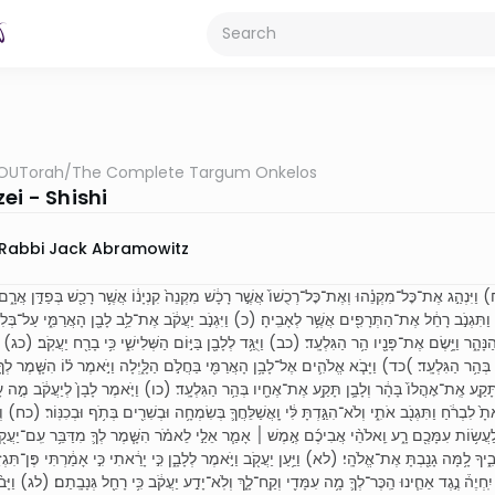
OUTorah
/
The Complete Targum Onkelos
ei - Shishi
Rabbi Jack Abramowitz
 וַיִּנְהַ֣ג אֶת־כׇּל־מִקְנֵ֗הוּ וְאֶת־כׇּל־רְכֻשׁוֹ֙ אֲשֶׁ֣ר רָכָ֔שׁ מִקְנֵה֙ קִנְיָנ֔וֹ אֲשֶׁ֥ר רָכַ֖שׁ בְּפַדַּ֣ן אֲרָ֑ם
ַתִּגְנֹ֣ב רָחֵ֔ל אֶת־הַתְּרָפִ֖ים אֲשֶׁ֥ר לְאָבִֽיהָ׃ (כ) וַיִּגְנֹ֣ב יַעֲקֹ֔ב אֶת־לֵ֥ב לָבָ֖ן הָאֲרַמִּ֑י עַל־בְּלִי֙ הִ
ָ֑ר וַיָּ֥שֶׂם אֶת־פָּנָ֖יו הַ֥ר הַגִּלְעָֽד׃ (כב) וַיֻּגַּ֥ד לְלָבָ֖ן בַּיּ֣וֹם הַשְּׁלִישִׁ֑י כִּ֥י בָרַ֖ח יַעֲקֹֽב׃ (כג) וַי
וֹ בְּהַ֥ר הַגִּלְעָֽד׃ )כד) וַיָּבֹ֧א אֱלֹהִ֛ים אֶל־לָבָ֥ן הָאֲרַמִּ֖י בַּחֲלֹ֣ם הַלָּ֑יְלָה וַיֹּ֣אמֶר ל֗וֹ הִשָּׁ֧מֶר לְךָ֛
ָקַ֤ע אֶֽת־אׇהֳלוֹ֙ בָּהָ֔ר וְלָבָ֛ן תָּקַ֥ע אֶת־אֶחָ֖יו בְּהַ֥ר הַגִּלְעָֽד׃ (כו) וַיֹּ֤אמֶר לָבָן֙ לְיַעֲקֹ֔ב מֶ֣ה עָשׂ
ִבְרֹ֔חַ וַתִּגְנֹ֖ב אֹתִ֑י וְלֹא־הִגַּ֣דְתָּ לִּ֔י וָֽאֲשַׁלֵּחֲךָ֛ בְּשִׂמְחָ֥ה וּבְשִׁרִ֖ים בְּתֹ֥ף וּבְכִנּֽוֹר׃ (כח) וְלֹ
ִ֔י לַעֲשׂ֥וֹת עִמָּכֶ֖ם רָ֑ע וֵֽאלֹהֵ֨י אֲבִיכֶ֜ם אֶ֣מֶשׁ ׀ אָמַ֧ר אֵלַ֣י לֵאמֹ֗ר הִשָּׁ֧מֶר לְךָ֛ מִדַּבֵּ֥ר עִֽם־יַעֲק
ָ לָ֥מָּה גָנַ֖בְתָּ אֶת־אֱלֹהָֽי׃ (לא) וַיַּ֥עַן יַעֲקֹ֖ב וַיֹּ֣אמֶר לְלָבָ֑ן כִּ֣י יָרֵ֔אתִי כִּ֣י אָמַ֔רְתִּי פֶּן־תִּגְזֹ
֒ נֶ֣גֶד אַחֵ֧ינוּ הַֽכֶּר־לְךָ֛ מָ֥ה עִמָּדִ֖י וְקַֽח־לָ֑ךְ וְלֹֽא־יָדַ֣ע יַעֲקֹ֔ב כִּ֥י רָחֵ֖ל גְּנָבָֽתַם׃ (לג) וַיָּבֹ