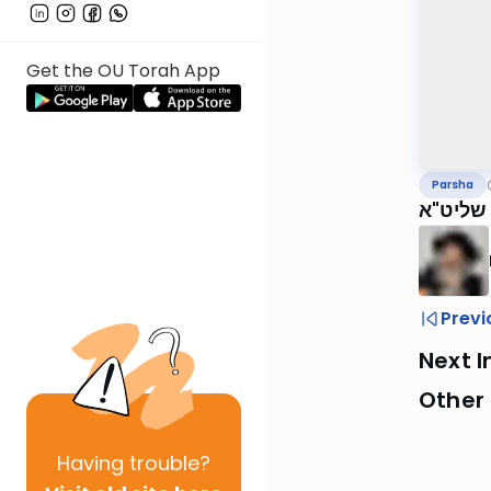
Get the OU Torah App
Parsha
 שליט"א
Previ
Next I
Other 
Having
trouble?