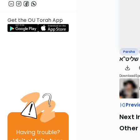
Get the OU Torah App
Parsha
 שליט"א
Download
Sp
Previ
Next I
Other 
Having
trouble?