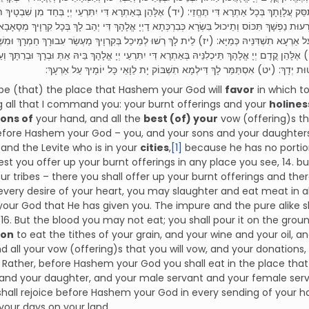
 עֲלָוָתָךְ בְּכָל אַתְרָא דִּי תֶחֱזֵי: (יד) אֶלָּהֵן בְּאַתְרָא דִּי יִתִּרְעֵי יְיָ בְּחַד מִן שִׁבְטָיךְ תַּ
וּת נַפְשָׁךְ תִּכּוֹס וְתֵיכוּל בִּשְׂרָא כְּבִרְכְּתָא דַיְיָ אֱלָהָךְ דִּי יְהַב לָךְ בְּכָל קִרְוָיךְ מְסָאָבָא
ַרְעָא תִשְׁדִּנֵּיהּ כְּמַיָּא: (יז) לֵית לָךְ רְשׁוּ לְמֵיכַל בְּקִרְוָיךְ מַעְשַׂר עִבוּרָךְ חַמְרָךְ וּמִשְׁח
ֶלָּהֵן קֳדָם יְיָ אֱלָהָךְ תֵּיכְלִנֵּיהּ בְּאַתְרָא דִּי יִתִּרְעֵי יְיָ אֱלָהָךְ בֵּיהּ אַתְּ וּבְרָךְ וּבְרַתָּךְ וְעַ
שָׁטוּת יְדָךְ: (יט) אִסְתַּמַּר לָךְ דִּילְמָא תִשְׁבּוֹק יָת לֵוָאֵי כָּל יוֹמָיךְ עַל אַרְעָךְ
all be (that) the place that Hashem your God will
favor
in which t
ng all that I command you: your burnt offerings and your
holines
ons of
your hand, and all the
best (of) your
vow (offering)s th
before Hashem your God – you, and your sons and your daughter
 and the Levite who is in your
cities
,
[1]
because he has no portion
lest you offer up your burnt offerings in any place you see, 14. b
ur tribes – there you shall offer up your burnt offerings and th
n every desire of your heart, you may slaughter and eat meat in a
ur God that He has given you. The impure and the pure alike shal
 16. But the blood you may not eat; you shall pour it on the groun
ion
to eat the tithes of your grain, and your wine and your oil, a
d all your vow (offering)s that you will vow, and your donations
8. Rather, before Hashem your God you shall eat in the place th
and your daughter, and your male servant and your female serva
hall rejoice before Hashem your God in every sending of your ha
l your days on your land.