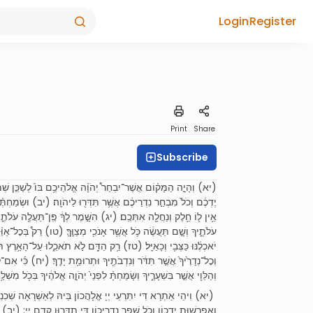
Login
Register
Print
Share
Subscribe
יא) וְהָיָ֣ה הַמָּק֗וֹם אֲשֶׁר־יִבְחַר֩ יְהֹוָ֨ה אֱלֹהֵיכֶ֥ם בּוֹ֙ לְשַׁכֵּ֤ן שְׁמ
יֶדְכֶ֔ם וְכֹל֙ מִבְחַ֣ר נִדְרֵיכֶ֔ם אֲשֶׁ֥ר תִּדְּר֖וּ לַיהֹוָֽה׃ (יב) וּשְׂמַחְתֶּ֗ם
אֵ֥ין ל֛וֹ חֵ֥לֶק וְנַחֲלָ֖ה אִתְּכֶֽם׃ (יג) הִשָּׁ֣מֶר לְךָ֔ פֶּֽן־תַּעֲלֶ֖ה עֹלֹת
עֹלֹתֶ֑יךָ וְשָׁ֣ם תַּעֲשֶׂ֔ה כֹּ֛ל אֲשֶׁ֥ר אָנֹכִ֖י מְצַוֶּֽךָּ׃ (טו) רַק֩ בְּכׇל־אַוַּ֨
יֹאכְלֶ֔נּוּ כַּצְּבִ֖י וְכָאַיָּֽל׃ (טז) רַ֥ק הַדָּ֖ם לֹ֣א תֹאכֵ֑לוּ עַל־הָאָ֥רֶץ תִּשְׁפּ
וְכׇל־נְדָרֶ֙יךָ֙ אֲשֶׁ֣ר תִּדֹּ֔ר וְנִדְבֹתֶ֖יךָ וּתְרוּמַ֥ת יָדֶֽךָ׃ (יח) כִּ֡י אִם־לִפְנ
וְהַלֵּוִ֖י אֲשֶׁ֣ר בִּשְׁעָרֶ֑יךָ וְשָׂמַחְתָּ֗ לִפְנֵי֙ יְהֹוָ֣ה אֱלֹהֶ֔יךָ בְּכֹ֖ל מ}
יא) וִיהֵי אַתְרָא דִּי יִתִּרְעֵי יְיָ אֱלָהֲכוֹן בֵּיהּ לְאַשְׁרָאָה שְׁכִנְתּ
וְאַפְרָשׁוּת יֶדְכוֹן וְכֹל שְׁפַר נִדְרֵיכוֹן דִּי תִדְּרוּן קֳדָם יְיָ: (יב) וְ