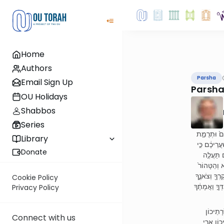
Home
Authors
Parsha
Email Sign Up
Parsha
OU Holidays
Shabbos
Series
(ם֙ וּתְרֻמַ֣ת
Library
ֲרֵיכֶ֔ם כִּ֣י
Donate
ם תַּעֲלֶ֣ה
א וְהַטָּהוֹר֙
רְךָ֖ וְצֹאנֶ֑ךָ
Cookie Policy
ְּךָ֣ וַאֲמָתֶ֔ךָ
Privacy Policy
(ָתֵיכוֹן
Connect with us
יכוֹן אֲרֵי