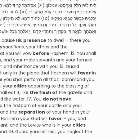
לֵית לֵיהּ חֳלָק וְאַחֲסָנָא עִמְּכוֹן: (יג) אִסְתַּמַּר לָךְ דִּילְמָא תַסֵּק
עֲלָוָתָךְ וְתַמָּן תַּעְבֵּד כֹּל דִּי אֲנָא מְפַקְּדָךְ: (טו) לְחוֹד בְּכָל רְע
יֵכְלֻנֵיהּ כִּבְשַׂר טַבְיָא וְאַיְלָא: (טז) לְחוֹד דְּמָא לָא תֵיכְלוּן עַל א
תוֹרָךְ וְעָנָךְ וְכָל נִדְרָךְ דִּי תִדַּר וְנִדְבָתָיךְ וְאַפְרָשׁוּת יְדָךְ: (יח) א
וְאַמְתָךְ וְלֵוָאָה דִּי בְקִרְוָיךְ וְתֶחֱדֵי קֳדָם יְיָ אֱלָהָךְ בְּכָל אוֹ:
o cause His
presence
to dwell – there you
s
sacrifices, your tithes and the
at you will vow
before
Hashem. 12. You shall
s, and your male servants and your female
 and inheritance with you. 13. Guard
ut only in the place that Hashem will
favor
in
ere you shall perform all that I command you.
ll your
cities
according to the blessing of
l eat it, like
the flesh of
the gazelle and
d like water. 17. You
do not have
nd the firstborn of your cattle and your
, and the
separation
of your hand in your
at Hashem your God will
favor
– you, and
nt, and the Levite who is in your
cities
–
nd. 19. Guard yourself lest you neglect the