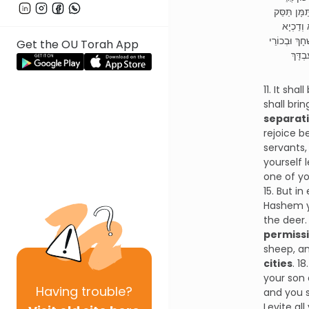
מָּן תַּסֵּק
 וְדַכְיָא
ָךְ וּבְכוֹרֵי
Get the OU Torah App
בְדָּךְ
11. It sh
shall bri
separati
rejoice 
servants,
yourself 
one of yo
15. But i
Hashem yo
the deer.
permiss
sheep, an
cities
. 1
your son 
Having
trouble?
and you s
Levite al