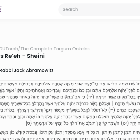
OUTorah
/
The Complete Targum Onkelos
s Re’eh - Sheini
Rabbi Jack Abramowitz
וֹ֙ שָׁ֔ם שָׁ֣מָּה תָבִ֔יאוּ אֵ֛ת כׇּל־אֲשֶׁ֥ר אָנֹכִ֖י מְצַוֶּ֣ה אֶתְכֶ֑ם עוֹלֹתֵיכֶ֣ם וְזִבְחֵיכֶ֗ם מַעְשְׂרֹֽתֵיכֶ
 לִפְנֵי֮ יְהֹוָ֣ה אֱלֹֽהֵיכֶם֒ אַתֶּ֗ם וּבְנֵיכֶם֙ וּבְנֹ֣תֵיכֶ֔ם וְעַבְדֵיכֶ֖ם וְאַמְהֹתֵיכֶ֑ם וְהַלֵּוִי֙ אֲשֶׁ֣ר בְּשַֽׁע
ֶ֑יךָ בְּכׇל־מָק֖וֹם אֲשֶׁ֥ר תִּרְאֶֽה׃ (יד) כִּ֣י אִם־בַּמָּק֞וֹם אֲשֶׁר־יִבְחַ֤ר יְהֹוָה֙ בְּאַחַ֣ד שְׁבָטֶ֔יךָ שָׁ֖
ת נַפְשְׁךָ֜ תִּזְבַּ֣ח ׀ וְאָכַלְתָּ֣ בָשָׂ֗ר כְּבִרְכַּ֨ת יְהֹוָ֧ה אֱלֹהֶ֛יךָ אֲשֶׁ֥ר נָֽתַן־לְךָ֖ בְּכׇל־שְׁעָרֶ֑יךָ הַטָּמֵ֤
ְכֶ֖נּוּ כַּמָּֽיִם׃ (יז) לֹֽא־תוּכַ֞ל לֶאֱכֹ֣ל בִּשְׁעָרֶ֗יךָ מַעְשַׂ֤ר דְּגָֽנְךָ֙ וְתִירֹֽשְׁךָ֣ וְיִצְהָרֶ֔ךָ וּבְכֹרֹ֥ת בְּקָ
ֵי֩ יְהֹוָ֨ה אֱלֹהֶ֜יךָ תֹּאכְלֶ֗נּוּ בַּמָּקוֹם֙ אֲשֶׁ֨ר יִבְחַ֜ר יְהֹוָ֣ה אֱלֹהֶ֘יךָ֮ בּוֹ֒ אַתָּ֨ה וּבִנְךָ֤ וּבִתֶּ֙ךָ֙ וְעַבְד
ִשְׁלַ֥ח יָדֶֽךָ׃ (יט) הִשָּׁ֣מֶר לְךָ֔ פֶּֽן־תַּעֲזֹ֖ב אֶת־הַלֵּוִ֑י כׇּל־יָמֶ֖יךָ עַל־אַדְמָתֶֽךָ׃ {ס
ֵיהּ תַּמָּן לְתַמָּן תַּיְתוּן יָת כָּל דִּי אֲנָא מְפַקֵּד יָתְכוֹן עֲלָוָתֵיכוֹן וְנִכְסַת קוּדְשֵׁיכוֹן מַעְשְׂר
תֶחֱדוּן קֳדָם יְיָ אֱלָהֲכוֹן אַתּוּן וּבְנֵיכוֹן וּבְנָתֵיכוֹן וְעַבְדֵיכוֹן וְאַמְהָתֵיכוֹן וְלֵוָאָה דִּי בְקִרְוֵ