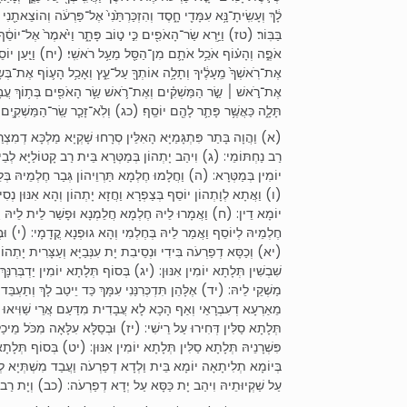
לָ֔ךְ וְעָשִֽׂיתָ־נָּ֥א עִמָּדִ֖י חָ֑סֶד וְהִזְכַּרְתַּ֙נִי֙ אֶל־פַּרְעֹ֔ה וְהוֹצֵאתַ֖נ
בַּבּֽוֹר׃ (טז) וַיַּ֥רְא שַׂר־הָאֹפִ֖ים כִּ֣י ט֣וֹב פָּתָ֑ר וַיֹּ֙אמֶר֙ אֶל־יוֹסֵ֔ף 
אֹפֶ֑ה וְהָע֗וֹף אֹכֵ֥ל אֹתָ֛ם מִן־הַסַּ֖ל מֵעַ֥ל רֹאשִֽׁי׃ (יח) וַיַּ֤עַן יוֹסֵף֙
אֶת־רֹֽאשְׁךָ֙ מֵֽעָלֶ֔יךָ וְתָלָ֥ה אוֹתְךָ֖ עַל־עֵ֑ץ וְאָכַ֥ל הָע֛וֹף אֶת־בְּשָׂרְךָ֖
אֶת־רֹ֣אשׁ ׀ שַׂ֣ר הַמַּשְׁקִ֗ים וְאֶת־רֹ֛אשׁ שַׂ֥ר הָאֹפִ֖ים בְּת֥וֹךְ עֲבָדָֽ
תָּלָ֑ה כַּאֲשֶׁ֥ר פָּתַ֛ר לָהֶ֖ם יוֹסֵֽף׃ (כג) וְלֹֽא־זָכַ֧ר שַֽׂר־הַמַּשְׁקִ֛ים}
א) וַהֲוָה בָּתַר פִּתְגָּמַיָּא הָאִלֵּין סְרָחוּ שָׁקְיָא מַלְכָּא דְמִצְרַי
רַב נַחְתּוֹמֵי: (ג) וִיהַב יָתְהוֹן בְּמַטְּרָא בֵּית רַב קָטוֹלַיָּא לְבֵית
יוֹמִין בְּמַטְּרָא: (ה) וַחֲלָמוּ חֶלְמָא תַּרְוֵיהוֹן גְּבַר חֶלְמֵיהּ בְּל:
ו) וַאֲתָא לְוָתְהוֹן יוֹסֵף בְּצַפְרָא וַחֲזָא יָתְהוֹן וְהָא אִנּוּן נְסִיס
יוֹמָא דֵין: (ח) וַאֲמָרוּ לֵיהּ חֶלְמָא חֲלֵמְנָא וּפָשַׁר לֵית לֵיהּ וַאֲ
חֶלְמֵיהּ לְיוֹסֵף וַאֲמַר לֵיהּ בְּחֶלְמִי וְהָא גוּפְנָא קֳדָמָי: (י) וּבְ:
יא) וְכַסָּא דְפַרְעֹה בִּידִי וּנְסֵיבִת יָת עִנְּבַיָּא וְעַצָּרִית יָתְהו
שִׁבְשִׁין תְּלָתָא יוֹמִין אִנּוּן: (יג) בְּסוֹף תְּלָתָא יוֹמִין יַדְבְּרִנָּך
מַשְׁקֵי לֵיהּ: (יד) אֶלָּהֵן תִּדְכְּרִנַּנִי עִמָּךְ כַּד יֵיטַב לָךְ וְתַעְבּ
מֵאַרְעָא דְעִבְרָאֵי וְאַף הָכָא לָא עֲבָדִית מִדַּעַם אֲרֵי שַׁוִּיאוּ י
תְּלָתָא סַלִּין דְּחִירוּ עַל רֵישִׁי: (יז) וּבְסַלָּא עִלָּאָה מִכֹּל מֵיכ
פִּשְׁרָנֵיהּ תְּלָתָא סַלִּין תְּלָתָא יוֹמִין אִנּוּן: (יט) בְּסוֹף תְּלָתָא י
בְּיוֹמָא תְלִיתָאָה יוֹמָא בֵּית וַלְדָא דְפַרְעֹה וַעֲבַד מִשְׁתְּיָא לְכָ
עַל שַׁקְיוּתֵיהּ וִיהַב יָת כַּסָּא עַל יְדָא דְפַרְעֹה: (כב) וְיָת רַב נ: