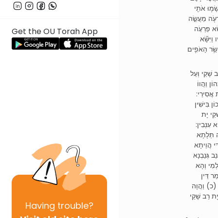
ָׂמ֥וּ אֹתִ֖י
רְעֹ֖ה מַעֲשֵׂ֣ה
ָ֨א פַרְעֹ֤ה
Get the OU Torah App
ַיִּשָּׂ֞א
שַׂ֥ר הָאֹפִ֖ים
( שָׁקֵי וְעַל
ֹן וַהֲווֹ
ית אֲסִירֵי
( בִּישִׁין
ָקֵי יָת
א עִנְּבִין
( תְּלָתָא
ִּי הֲוֵיתָא
ַב גְּנֵבְנָא
ְמִי וְהָא
ַר דֵּין
: (כ) וַהֲוָה
יָת רַב שָׁקֵי
Having
trouble?