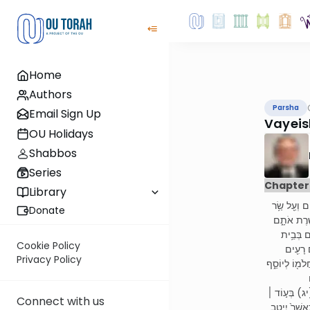
Home
Authors
Parsha
Email Sign Up
Vayeis
OU Holidays
Shabbos
Series
Chapter
Library
( וְעַ֖ל שַׂ֥ר
Donate
ָׁ֣רֶת אֹתָ֑ם
ים בְּבֵ֥ית
Cookie Policy
ם רָעִ֖ים
Privacy Policy
לֹמ֖וֹ לְיוֹסֵ֑ף
 (יג) בְּע֣וֹד ׀
Connect with us
ַאֲשֶׁר֙ יִ֣יטַב