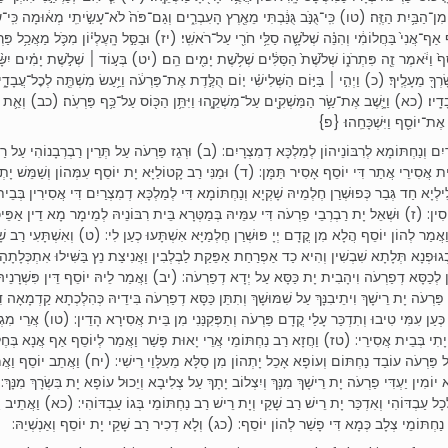
ִי מִן־הַבַּ֥יִת הַזֶּֽה׃ (טו) כִּֽי־גֻנֹּ֣ב גֻּנַּ֔בְתִּי מֵאֶ֖רֶץ הָעִבְרִ֑ים וְגַם־פֹּה֙ לֹא־עָשִׂ֣יתִֽי מְא֔וּמָה כִּֽי־ש
אַף־אֲנִי֙ בַּחֲלוֹמִ֔י וְהִנֵּ֗ה שְׁלֹשָׁ֛ה סַלֵּ֥י חֹרִ֖י עַל־רֹאשִֽׁי׃ (יז) וּבַסַּ֣ל הָֽעֶלְי֗וֹן מִכֹּ֛ל מַאֲכַ֥ל פַּ
 וַיֹּ֔אמֶר זֶ֖ה פִּתְרֹנ֑וֹ שְׁלֹ֙שֶׁת֙ הַסַּלִּ֔ים שְׁלֹ֥שֶׁת יָמִ֖ים הֵֽם׃ (יט) בְּע֣וֹד ׀ שְׁלֹ֣שֶׁת יָמִ֗ים יִשּׂ
 מֵעָלֶֽיךָ׃ (כ) וַיְהִ֣י ׀ בַּיּ֣וֹם הַשְּׁלִישִׁ֗י י֚וֹם הֻלֶּ֣דֶת אֶת־פַּרְעֹ֔ה וַיַּ֥עַשׂ מִשְׁתֶּ֖ה לְכׇל־עֲבָדָ֑יו ו
יו׃ (כא) וַיָּ֛שֶׁב אֶת־שַׂ֥ר הַמַּשְׁקִ֖ים עַל־מַשְׁקֵ֑הוּ וַיִּתֵּ֥ן הַכּ֖וֹס עַל־כַּ֥ף פַּרְעֹֽה׃ (כב) וְאֵ֛ת 
 אֶת־יוֹסֵ֖ף וַיִּשְׁכָּחֵֽהוּ׃ {פ
ִם וְנַחְתּוֹמָא לְרִבּוֹנֵיהוֹן לְמַלְכָּא דְמִצְרָיִם: (ב) וּרְגֵז פַּרְעֹה עַל תְּרֵין רַבְרְבָנוֹהִי עַל רַב
 אֲסִירֵי אֲתַר דִּי יוֹסֵף אָסִיר תַּמָּן: (ד) וּמַנִּי רַב קָטוֹלַיָּא יָת יוֹסֵף עִמְּהוֹן וְשַׁמֵּשׁ יָתְהו
ֵילְיָא חַד גְּבַר כְּפוּשְׁרַן חֶלְמֵיהּ שָׁקְיָא וְנַחְתּוֹמָא דִּי לְמַלְכָּא דְמִצְרַיִם דִּי אֲסִירִין בְּבֵ
ִין: (ז) וּשְׁאֵל יָת רַבְרְבֵי פַרְעֹה דִּי עִמֵּיהּ בְּמַטְּרָא בֵּית רִבּוֹנֵיהּ לְמֵימָר מָא דֵין אַפֵּיכוֹן
מַר לְהוֹן יוֹסֵף הֲלָא מִן קֳדָם יְיָ פּוּשְׁרַן חֶלְמַיָּא אִשְׁתָּעוּ כְעַן לִי: (ט) וְאִשְׁתָּעִי רַב שׁ
גוּפְנָא תְּלָתָא שִׁבְשִׁין וְהִיא כַד אַפְרַחַת אַפֵּקַת לַבְלְבִין וַאֲנִיצַת נֵץ בַּשִּׁילוּ אִתְכְּלָתָהָ
ֹן לְכַסָּא דְפַרְעֹה וִיהָבִית יָת כַּסָּא עַל יְדָא דְפַרְעֹה: (יב) וַאֲמַר לֵיהּ יוֹסֵף דֵּין פִּשְׁרָנֵיהּ
ְ פַּרְעֹה יָת רֵישָׁךְ וִיתֵיבִנָּךְ עַל שִׁמּוּשָׁךְ וְתִתֵּן כַּסָּא דְפַרְעֹה בִּידֵיהּ כְּהִלְכְתָא קַדְמָאָה ד
ֵד כְּעַן עִמִּי טִיבוּ וְתִדְכַּר עָלַי קֳדָם פַּרְעֹה וְתַפְּקִנַּנִי מִן בֵּית אֲסִירָא הָדֵין: (טו) אֲרֵי מִגְנ
ָתִי בְּבֵית אֲסִירֵי: (טז) וַחֲזָא רַב נַחְתּוֹמֵי אֲרֵי יָאוּת פָּשַׁר וַאֲמַר לְיוֹסֵף אַף אֲנָא בְּחֶל
ַל פַּרְעֹה עוֹבַד נַחְתּוֹם וְעוֹפָא אָכֵל יָתְהוֹן מִן סַלָּא מֵעִלָּוֵי רֵישִׁי: (יח) וַאֲתֵב יוֹסֵף וַאֲמ
וֹמִין יַעְדִּי פַרְעֹה יָת רֵישָׁךְ מִנָּךְ וְיִצְלוֹב יָתָךְ עַל צְלִיבָא וְיֵכוּל עוֹפָא יָת בִּשְׂרָךְ מִנָּךְ
ל עַבְדּוֹהִי וְאִדְכַּר יָת רֵישׁ רַב שָׁקֵי וְיָת רֵישׁ רַב נַחְתּוֹמֵי בְּגוֹ עַבְדּוֹהִי: (כא) וַאֲתֵיב 
ַחְתּוֹמֵי צְלָב כְּמָא דִּי פָשַׁר לְהוֹן יוֹסֵף: (כג) וְלָא דְכִיר רַב שָׁקֵי יָת יוֹסֵף וְאַנְשְׁיֵהּ