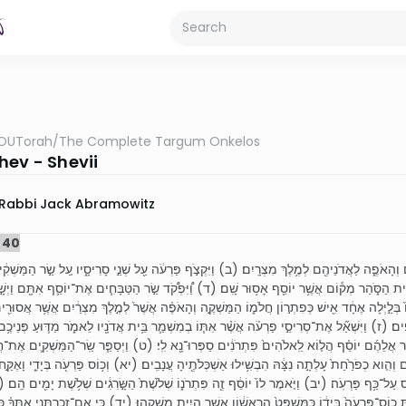
OUTorah
/
The Complete Targum Onkelos
hev - Shevii
Rabbi Jack Abramowitz
 40
הָאֹפֶ֑ה לַאֲדֹנֵיהֶ֖ם לְמֶ֥לֶךְ מִצְרָֽיִם׃ (ב) וַיִּקְצֹ֣ף פַּרְעֹ֔ה עַ֖ל שְׁנֵ֣י סָרִיסָ֑יו עַ֚ל שַׂ֣ר הַמַּשְׁקִ֔ים
ֵ֣ית הַסֹּ֑הַר מְק֕וֹם אֲשֶׁ֥ר יוֹסֵ֖ף אָס֥וּר שָֽׁם׃ (ד) וַ֠יִּפְקֹ֠ד שַׂ֣ר הַטַּבָּחִ֧ים אֶת־יוֹסֵ֛ף אִתָּ֖ם וַיְש
וֹ֙ בְּלַ֣יְלָה אֶחָ֔ד אִ֖ישׁ כְּפִתְר֣וֹן חֲלֹמ֑וֹ הַמַּשְׁקֶ֣ה וְהָאֹפֶ֗ה אֲשֶׁר֙ לְמֶ֣לֶךְ מִצְרַ֔יִם אֲשֶׁ֥ר אֲסוּרִ֖
ֲפִֽים׃ (ז) וַיִּשְׁאַ֞ל אֶת־סְרִיסֵ֣י פַרְעֹ֗ה אֲשֶׁ֨ר אִתּ֧וֹ בְמִשְׁמַ֛ר בֵּ֥ית אֲדֹנָ֖יו לֵאמֹ֑ר מַדּ֛וּעַ פְּנֵיכֶ֥
אמֶר אֲלֵהֶ֜ם יוֹסֵ֗ף הֲל֤וֹא לֵֽאלֹהִים֙ פִּתְרֹנִ֔ים סַפְּרוּ־נָ֖א לִֽי׃ (ט) וַיְסַפֵּ֧ר שַֽׂר־הַמַּשְׁקִ֛ים אֶת־חֲ
גִ֑ם וְהִ֤וא כְפֹרַ֙חַת֙ עָלְתָ֣ה נִצָּ֔הּ הִבְשִׁ֥ילוּ אַשְׁכְּלֹתֶ֖יהָ עֲנָבִֽים׃ (יא) וְכ֥וֹס פַּרְעֹ֖ה בְּיָדִ֑י וָאֶקַּ֣ח
ַל־כַּ֥ף פַּרְעֹֽה׃ (יב) וַיֹּ֤אמֶר לוֹ֙ יוֹסֵ֔ף זֶ֖ה פִּתְרֹנ֑וֹ שְׁלֹ֙שֶׁת֙ הַשָּׂ֣רִגִ֔ים שְׁלֹ֥שֶׁת יָמִ֖ים הֵֽם׃
ָ֤ כוֹס־פַּרְעֹה֙ בְּיָד֔וֹ כַּמִּשְׁפָּט֙ הָֽרִאשׁ֔וֹן אֲשֶׁ֥ר הָיִ֖יתָ מַשְׁקֵֽהוּ׃ (יד) כִּ֧י אִם־זְכַרְתַּ֣נִי אִתְּךָ֗ כּ