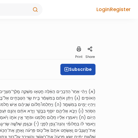
Login
Register
Print
Share
Subscribe
א) וַיְהִ֗י אַחַר֙ הַדְּבָרִ֣ים הָאֵ֔לֶּה חָ֥טְא֛וּ מַשְׁקֵ֥ה מֶֽלֶךְ־מִצְרַ֖יִם וְ
הָאוֹפִֽים׃ (ג) וַיִּתֵּ֨ן אֹתָ֜ם בְּמִשְׁמַ֗ר בֵּ֛ית שַׂ֥ר הַטַּבָּחִ֖ים אֶל־בּ
וַיִּהְי֥וּ יָמִ֖ים בְּמִשְׁמָֽר׃ (ה) וַיַּֽחַלְמוּ֩ חֲל֨וֹם שְׁנֵיהֶ֜ם אִ֤ישׁ חֲלֹמ
הַסֹּֽהַר׃ (ו) וַיָּבֹ֧א אֲלֵיהֶ֛ם יוֹסֵ֖ף בַּבֹּ֑קֶר וַיַּ֣רְא אֹתָ֔ם וְהִנָּ֖ם זֹע
הַיּֽוֹם׃ (ח) וַיֹּאמְר֣וּ אֵלָ֔יו חֲל֣וֹם חָלַ֔מְנוּ וּפֹתֵ֖ר אֵ֣ין אֹת֑וֹ וַיֹּ֨
וַיֹּ֣אמֶר ל֔וֹ בַּחֲלוֹמִ֕י וְהִנֵּה־גֶ֖פֶן לְפָנָֽי׃ (י) וּבַגֶּ֖פֶן שְׁלֹשָׁ֣ה שָׂרִי
אֶת־הָֽעֲנָבִ֗ים וָֽאֶשְׂחַ֤ט אֹתָם֙ אֶל־כּ֣וֹס פַּרְעֹ֔ה וָאֶתֵּ֥ן אֶת־הַכּ֖וֹס ע
שְׁלֹ֣שֶׁת יָמִ֗ים יִשָּׂ֤א פַרְעֹה֙ אֶת־רֹאשֶׁ֔ךָ וַהֲשִֽׁיבְךָ֖ עַל־כַּנֶּ֑ךָ וְנָתַתּ