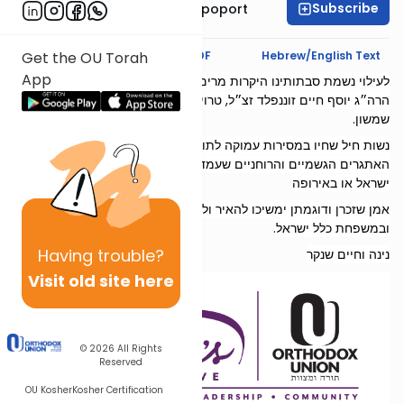
Subscribe
Mrs. Chana Leah Rapoport
Text Synopsis
Koren PDF
Hebrew/English Text
Get the OU Torah
App
לעילוי נשמת סבתותינו היקרות מרים בת ר׳ יחיאל ז״ל, רחל בריינדל בת
הרה״ג יוסף חיים זוננפלד זצ״ל, טרוילע בת ר׳ יעקב צבי ובריינלא בת ר׳
שמשון.
נשות חיל שחיו במסירות עמוקה לתורה, עבודה וגמילות חסדים, למרות
האתגרים הגשמיים והרוחניים שעמדו בפניהם בארצות הברית, בארץ
ישראל או באירופה
אמן שזכרן ודוגמתן ימשיכו להאיר ולהוות השראה במשפחותינו
ובמשפחת כלל ישראל.
Having
trouble?
נינה וחיים שנקר
Visit old site here
© 2026
All Rights
Reserved
OU Kosher
Kosher Certification