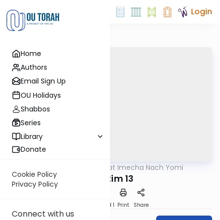
Login
Home
Authors
Email Sign Up
OU Holidays
Shabbos
Series
Library
Donate
OUTorah
/
Torat Imecha Nach Yomi
Nach
Cookie Policy
Shoftim 13
Privacy Policy
Download
Speed 1
Print
Share
Connect with us