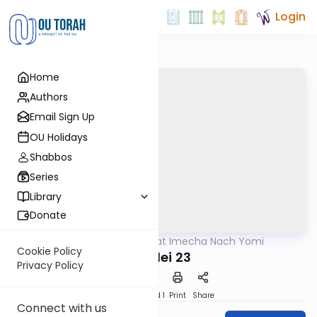
Login
Home
Authors
Email Sign Up
OU Holidays
Shabbos
Series
Library
Donate
OUTorah
/
Torat Imecha Nach Yomi
Nach
Cookie Policy
Mishlei 23
Privacy Policy
Download
Speed 1
Print
Share
Connect with us