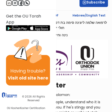
Subscribe
Ruhama Welcher
Text Synopsis
Koren PDF
Hebrew/English Text
Get the OU Torah
App
לרפואה שלמה ליונינה סימה בת דפנה הינדה ולפצועי צה״ל בתוך שאר
חולי ישראל
נינה וחיים שנקר
Having
trouble?
Visit old site here
The Morning After
More words of wisdom from Solomon:
© 2026
All Rights
Reserved
When dining with powerful people, understand who it is
sitting across the table from you. If he's stingy and you
OU Kosher
Kosher Certification