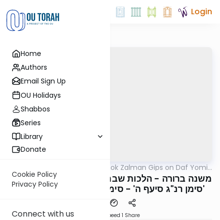
Login
Home
Authors
Email Sign Up
OU Holidays
Shabbos
Series
Library
Donate
OUTorah
/
Rav Yitzchok Zalman Gips on Daf Yomi
Halacha
B'Halacha
Cookie Policy
משנה ברורה - הלכות שבת - שיעור #53 - חזרה על
Privacy Policy
סימן רנ"ג סיעף ה' - סימן רנ"ד סיעף א' ב' ג' ד' הו'
Connect with us
Download
Speed 1
Share