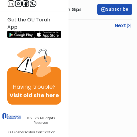
Subscribe
Rav Yitzchok Zalman Gips
Get the OU Torah
Previous
Next
App
Next In This Series
Other Halacha Series
Having
trouble?
Visit old site here
© 2026
All Rights
Reserved
OU Kosher
Kosher Certification