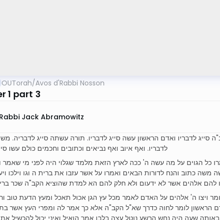
OUTorah
/
Avos d'Rabbi Nosson
 1 part 3
Rabbi Jack Abramowitz
"ה סייג לדבריו ואדם הראשון עשה סייג לדבריו. תורה עשתה סייג לדבריה. מש
לדבריו. ואף איוב ואף נביאים וכתובים וחכמים כולם עשו סי
רו כל הגוים על מה עשה ה' ככה לארץ הזאת מלמד שגלוי היה לפני מי שאמר ו
 משה כתוב והנח לדורות הבאים ואמרו על אשר עזבו את ברית ה וגו וילכו וי
 להם אלהים אשר לא ידעום ולא חלק להם הא למדת שהוציא הקב"ה שכר בריו
ומר ויצו ה' אלהים על האדם לאמר מכל עץ הגן אכול תאכל ומעץ הדעת טוב ור
ם הראשון לומר לחוה כדרך שא"ל הקב"ה אלא כך אמר לה ומפרי העץ אשר בתו
 באותה שעה היה נחש הרשע נוטל עצה בלבו אמר הואיל ואיני יכול להכשיל את