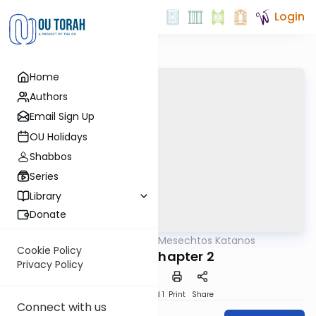
Login
Home
Authors
Email Sign Up
OU Holidays
Shabbos
Series
Library
Donate
OUTorah
/
Mesechtos Katanos
Gemara
Cookie Policy
Sofrim Chapter 2
Privacy Policy
Download
Speed 1
Print
Share
Connect with us