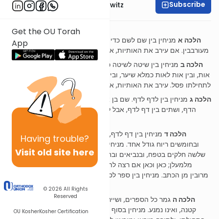
Subscribe
Rabbi Jack Abramowitz
פרק ב
Get the OU Torah
הלכה א
מניחין בין שם לשם כדי שיהא ניכרין, ובאותיות כדי שלא יהא
App
מעורבבין. אם עירב את האותיות, או שהפסיק באמצע השם, אל יקרא בו
הלכה ב
מניחין בין שיטה לשיטה כמלא שיטה, ובין תיבה לתיבה כמלא
אות, ובין אות לאות כמלא שיער, ובין דף לדף כמלא גודל, עשה סוף הדף
לתחילתו פסל. עירב את האותיות, או שהפסיק באמצע השם, אל יקרא בו
הלכה ג
מניחין בין לדף לדף. שם בן ארבע אותיות, לא יכתוב שתים בסוף
הדף, ושתים בין דף לדף, אבל לא משם קטן, ואם היה שם קטן בפני
עצמו של שלש אותיות אסור
הלכה ד
מניחין בין דף לדף, בתורה שתי אצבעות ריוח, ובנביאים
Having
trouble?
ובחומשים ריוח גודל אחד. מניחין מלמטן בתורה ריוח טפח, ומלמעלן
Visit old site here
שלשה חלקים בטפח, ובנביאים ובחומשין שלש אצבעות מלמטן, ושתים
מלמעלן; כאן וכאן אם רצה להוסיף יוסיף, ובלבד שלא יהא הרוחות
מרובין מן הכתב. מניחין בין ספר לספר, בתורה ריוח ארבע שיטין, ובנביא
של שנים עשר שלש שיטין
© 2026
All Rights
Reserved
הלכה ה
גמר כל הספרים, ושייר בו דף אחד, עושה אותו יריעה אחת
קטנה, ואינו נמנע. מניחין בסוף הדף כדי הקיפו, ואינו צריך לעשות כן
OU Kosher
Kosher Certification