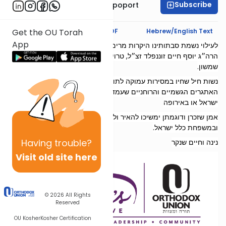
Subscribe
Mrs. Chana Leah Rapoport
Text Synopsis
Koren PDF
Hebrew/English Text
Get the OU Torah
App
לעילוי נשמת סבתותינו היקרות מרים בת ר׳ יחיאל ז״ל, רחל בריינדל בת
הרה״ג יוסף חיים זוננפלד זצ״ל, טרוילע בת ר׳ יעקב צבי ובריינלא בת ר׳
שמשון.
נשות חיל שחיו במסירות עמוקה לתורה, עבודה וגמילות חסדים, למרות
האתגרים הגשמיים והרוחניים שעמדו בפניהם בארצות הברית, בארץ
ישראל או באירופה
אמן שזכרן ודוגמתן ימשיכו להאיר ולהוות השראה במשפחותינו
ובמשפחת כלל ישראל.
Having
trouble?
נינה וחיים שנקר
Visit old site here
© 2026
All Rights
Reserved
OU Kosher
Kosher Certification