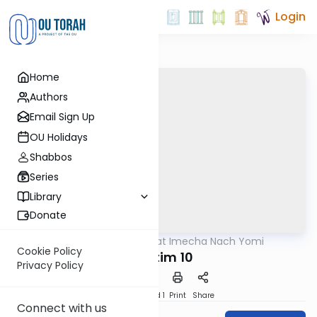
Login
Home
Authors
Email Sign Up
OU Holidays
Shabbos
Series
Library
Donate
OUTorah
/
Torat Imecha Nach Yomi
Nach
Cookie Policy
Shoftim 10
Privacy Policy
Download
Speed 1
Print
Share
Connect with us